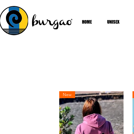
HOME
UNISEX
New