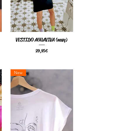
VESTIDO AGUAVIVA (navy)
Vista rápida
Precio
29,95 €
New