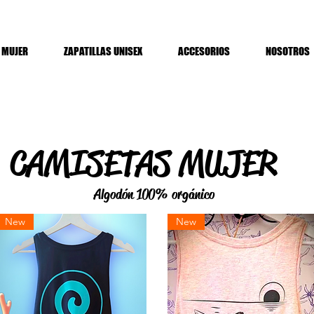
MUJER
ZAPATILLAS UNISEX
ACCESORIOS
NOSOTROS
CAMISETAS MUJER
Algodón 100% orgánico
New
New