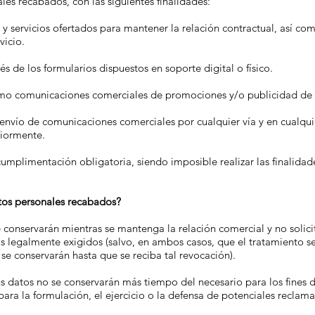
es recabados, con las siguientes finalidades:
 y servicios ofertados para mantener la relación contractual, así com
vicio.
és de los formularios dispuestos en soporte digital o físico.
 como comunicaciones comerciales de promociones y/o publicidad de n
nvío de comunicaciones comerciales por cualquier vía y en cualqu
riormente.
umplimentación obligatoria, siendo imposible realizar las finalidad
tos personales recabados?
conservarán mientras se mantenga la relación comercial y no solicit
s legalmente exigidos (salvo, en ambos casos, que el tratamiento s
 se conservarán hasta que se reciba tal revocación).
s datos no se conservarán más tiempo del necesario para los fines de
para la formulación, el ejercicio o la defensa de potenciales reclam