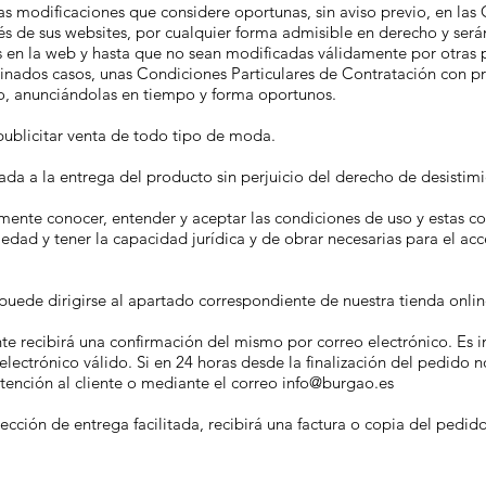
las modificaciones que considere oportunas, sin aviso previo, en la
vés de sus websites, por cualquier forma admisible en derecho y se
 en la web y hasta que no sean modificadas válidamente por otras 
minados casos, unas Condiciones Particulares de Contratación con pr
o, anunciándolas en tiempo y forma oportunos.
 publicitar venta de todo tipo de moda.
ada a la entrega del producto sin perjuicio del derecho de desistimi
ente conocer, entender y aceptar las condiciones de uso y estas co
ad y tener la capacidad jurídica y de obrar necesarias para el acce
 puede dirigirse al apartado correspondiente de nuestra tienda onlin
nte recibirá una confirmación del mismo por correo electrónico. Es 
lectrónico válido. Si en 24 horas desde la finalización del pedido 
tención al cliente o mediante el correo
info@burgao.es
irección de entrega facilitada, recibirá una factura o copia del pedido