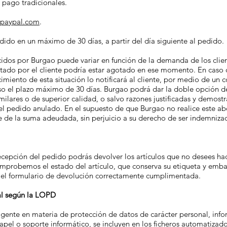
 pago tradicionales.
.paypal.com
.
do en un máximo de 30 días, a partir del día siguiente al pedido.
cidos por Burgao puede variar en función de la demanda de los clien
itado por el cliente podría estar agotado en ese momento. En caso 
ento de esta situación lo notificará al cliente, por medio de un co
o el plazo máximo de 30 días. Burgao podrá dar la doble opción de:
imilares o de superior calidad, o salvo razones justificadas y demo
l pedido anulado. En el supuesto de que Burgao no realice este ab
e de la suma adeudada, sin perjuicio a su derecho de ser indemniza
ecepción del pedido podrás devolver los artículos que no desees ha
mprobemos el estado del artículo, que conserva su etiqueta y emba
 el formulario de devolución correctamente cumplimentada.
al según la LOPD
igente en materia de protección de datos de carácter personal, inf
apel o soporte informático, se incluyen en los ficheros automatizado