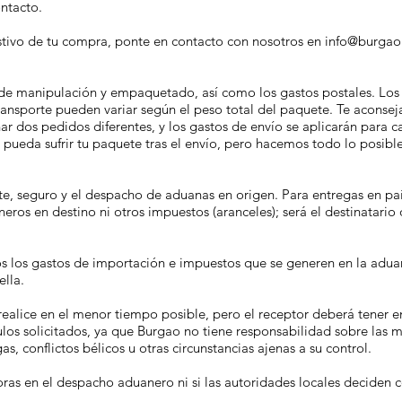
contacto.
stivo de tu compra, ponte en contacto con nosotros en info@burgao
s de manipulación y empaquetado, así como los gastos postales. Los
transporte pueden variar según el peso total del paquete. Te aconse
os pedidos diferentes, y los gastos de envío se aplicarán para c
ueda sufrir tu paquete tras el envío, pero hacemos todo lo posible
rte, seguro y el despacho de aduanas en origen. Para entregas en pa
eros en destino ni otros impuestos (aranceles); será el destinatario
s los gastos de importación e impuestos que se generen en la aduana
lla.
realice en el menor tiempo posible, pero el receptor deberá tener e
culos solicitados, ya que Burgao no tiene responsabilidad sobre la
, conflictos bélicos u otras circunstancias ajenas a su control.
as en el despacho aduanero ni si las autoridades locales deciden 