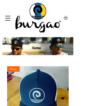
Gorras
New