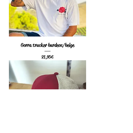
Gorra trucker burdeos/beige
Precio
21,95 €