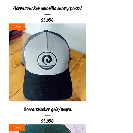
Gorra trucker amarillo suave/pastel
Precio
23,95 €
New
Gorra trucker gris/negra
Precio
23,95 €
New