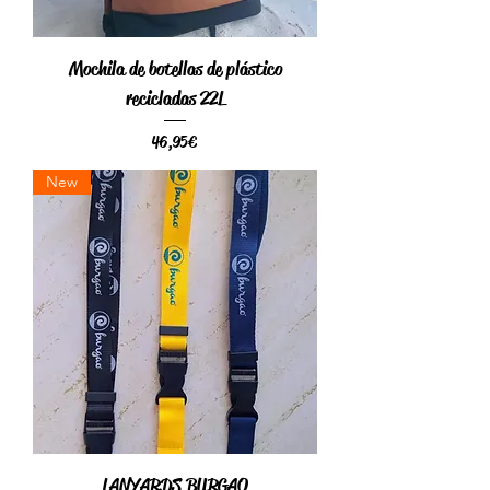
Mochila de botellas de plástico
recicladas 22L
Precio
46,95 €
New
LANYARDS BURGAO