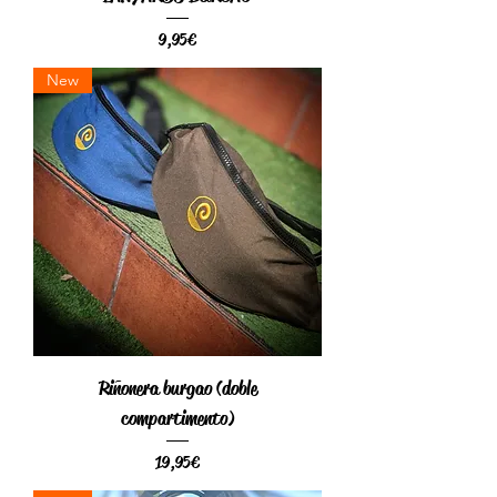
Precio
9,95 €
New
Riñonera burgao (doble
compartimento)
Precio
19,95 €