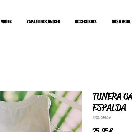
MUJER
ZAPATILLAS UNISEX
ACCESORIOS
NOSOTROS
TUNERA C
ESPALDA
SKU: 29017
Precio
25,95 €