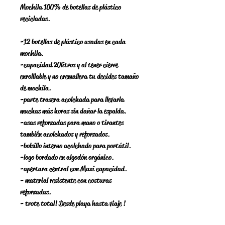
Mochila 100% de botellas de plástico
recicladas.
-12 botellas de plástico usadas en cada
mochila.
-capacidad 20 litros y al tener cierre
enrolllable y no cremallera tu decides tamaño
de mochila.
-parte trasera acolchada para llevarla
muchas más horas sin dañar la espalda.
-asas reforzadas para mano o tirantes
también acolchados y reforzados.
-bolsillo interno acolchado para portátil.
-logo bordado en algodón orgánico.
-apertura central con Maxi capacidad.
- material resistente con costuras
reforzadas.
- trote total! Desde playa hasta viaje !