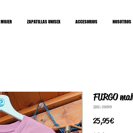
MUJER
ZAPATILLAS UNISEX
ACCESORIOS
NOSOTROS
FURGO mal
SKU: 29049
Precio
25,95 €