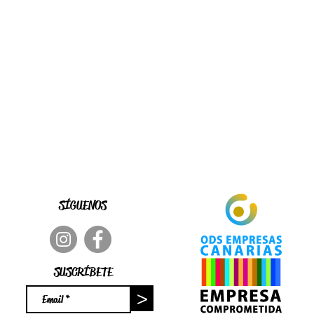
bido correctamente en el período
nsultar en info@burgao.es
l transporte se mostrará al final del
s, de 3 a 5 días hábiles en
.
a y Baleares, de 7 a 11.
s.
SÍGUENOS
SUSCRÍBETE
>