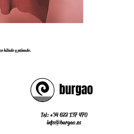
y que los hemos reci
inferiores 20.95€.
estipulado.
​Resto de países: Co
​El coste definitivo de
proceso de compra.
Entrega:
Para envíos a Canaria
condiciones normales
o hilado y peinado.
Para envíos a Penínsul
Internacionales 15 día
burgao
Tel: +34 622 137 470
info@burgao.es